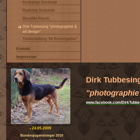
Kontrabas Goniwiatr
Radosny Szukarek
BlackMo Ranch
Dirk Tubbesing "photographie &
art design"
Tierbestattung "Im Rosengarten"
Kontakt
Impressum
Dirk Tubbesin
"photographie
www.facebook.com/DirkTubbe
24.05.2009
*
Bundesjugendsieger 2010