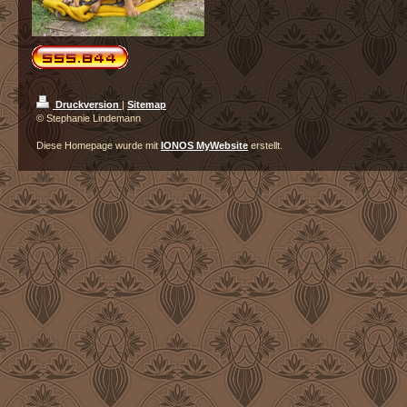
Druckversion
|
Sitemap
© Stephanie Lindemann
Diese Homepage wurde mit
IONOS MyWebsite
erstellt.