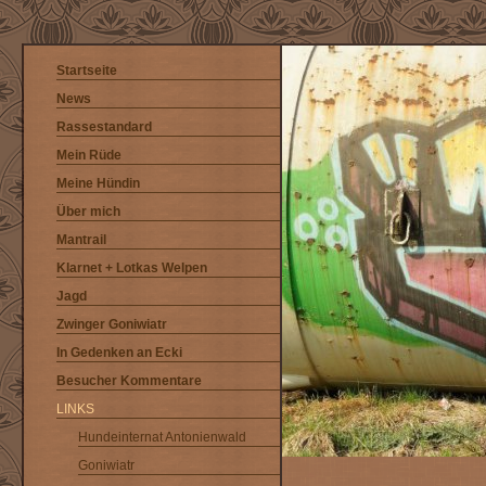
Startseite
News
Rassestandard
Mein Rüde
Meine Hündin
Über mich
Mantrail
Klarnet + Lotkas Welpen
Jagd
Zwinger Goniwiatr
In Gedenken an Ecki
Besucher Kommentare
LINKS
Hundeinternat Antonienwald
Goniwiatr